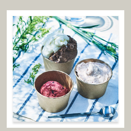
React、ReactNativeのリーディングカンパニー。 先進
技術を利用したスマートフォンアプリ、ウェブシステ
ムで企業のデジタルトランスフォーメーション、課題
解決に取り組む株式会社インプル様のリクルートサイ
トを担…
PRISM
Webdesign
北海道を代表する最新のテクノロジーを活用したエン
ターテイメントカンパニー。株式会社プリズム様のブ