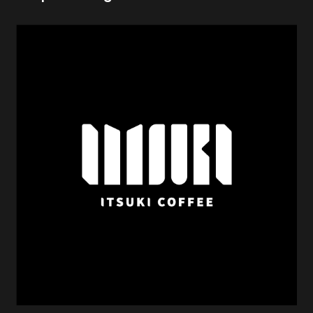
ィ”と呼ぶコーヒーショップをお招きし、コーヒ…
Meets Idol
Event
Graphic
Illustration
Produce
札幌PARCOで行われるアイドルのイベントの企画及び
販促物のデザインを担当いたしました。開催3回目とな
る今回はデザインだけでなく、web上でガチャを引く
ことができるよう仕様をアップグレードしたり、社内
でイラス…