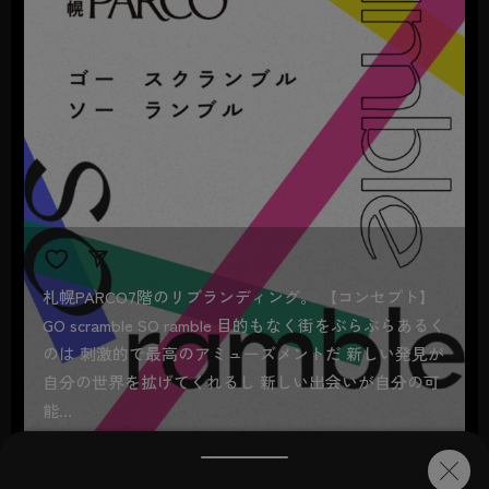
札幌PARCO7階のリブランディング。 【コンセプト】
GO scramble SO ramble 目的もなく街をぶらぶらあるく
のは 刺激的で最高のアミューズメントだ 新しい発見が
自分の世界を拡げてくれるし 新しい出会いが自分の可
能…
PARCO inbound movie