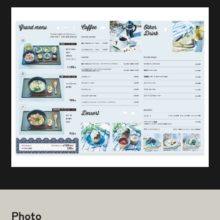
「今のため、未来のために。」 就活生・これから就職
活動をする学生に向けたA5パンフレットの制作。 札幌
に住んでいたら誰もが小さい頃お世話になったであろ
う施設のにおいや、音や、ひかりを思い出せるよう
な、大…
impl
Webdesign
Photo