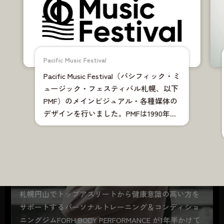
Biotto
Graphic
Illustration
Movie
Photo
Webdesign
Pacific Music Festival
Pacific Music Festival（パシフィック・ミ
ュージック・フェスティバル札幌、以下
PMF）のメインビジュアル・各種媒体の
デザインを行いました。PMFは1990年に
札幌に創設された国際教育音楽祭で、ク
ラシックファンからの支持はありつつも
新規顧客獲得にハードルを感じている
中、どのようなアプローチが良いか模索
しました。
札幌円山でトップアスリートから健康意識の高い方を
サポートするパーソナルトレーニング＆コンディショ
ニングジムFORH BODY PERFORMANCE が1年半かけて