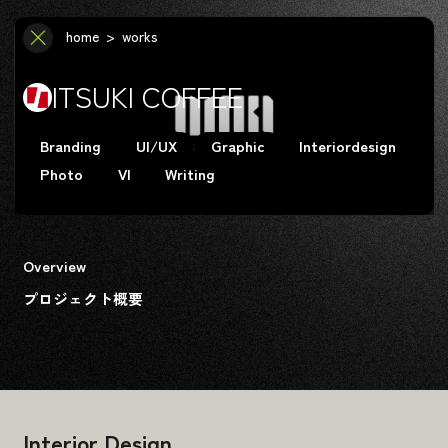
WORKS
home
works
ITSUKI COFFEE
Branding
UI/UX
Graphic
Interiordesign
Photo
VI
Writing
Overview
プロジェクト概要
Branding
UI/UX
Content Market
ALL
18
13
02
Interior Design
Content