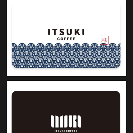
自社で運営するカフェKiosQ coffee rotaryの配布用の
フリーペーパーの企画、制作。 カフェの魅力を伝える
ために、カフェ自体の強みを整理して、それぞれのコ
ンテンツに落とし込みました。
BTOP 2024シーズンブランディング
Graphic
Other
Photo