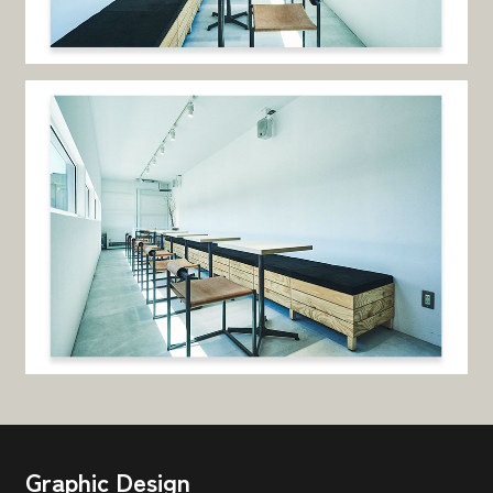
お酢や鍋つゆなどで有名な総合食品メーカー
「mizkan」のグローバルサイトのリニューアルデザイ
ンを手掛けました。江戸時代から220年以上続くmizkan
の歴史や、昨今の社会課題でもあるサステナビリティ
についてのペー…
COFFEE CITY FESTIVAL 2024
Event
Graphic
Illustration
Webdesign
道内・道外合わせて7回目となるコーヒーのイベント。
「街のカルチャーはコーヒーショップによって作られ
る」をコンセプトに、毎回異なる街から”ゲストシテ
Graphic Design