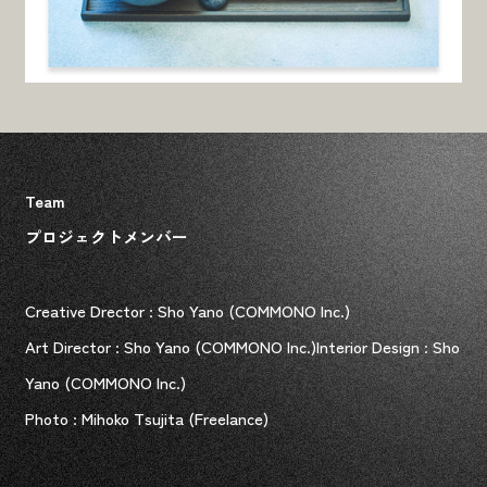
Illustration
Movie
Photo
Webdesign
公益財団法人さっぽろ青少年女性活動協会が運営する
札幌市児童会館は札幌市に200施設。子どもたちの未来
を担い、学校や家では経験できない学びを与える児童
会館。札幌の未来のために重要な役割を持つ同施設が
Team
行なう…
プロジェクトメンバー
公益財団法人さっぽろ青少年女性活動協会 設立４０
Creative Drector : Sho Yano (COMMONO Inc.)
周年
Art Director : Sho Yano (COMMONO Inc.)Interior Design : Sho
Illustration
Movie
Photo
Webdesign
Yano (COMMONO Inc.)
Photo : Mihoko Tsujita (Freelance)