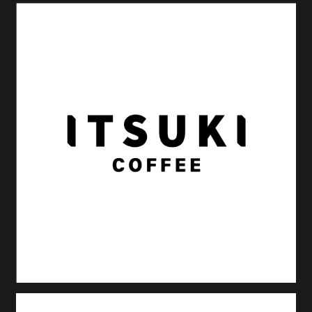
BTOP北海道ユニフォームPV映像
Graphic
Movie
BTOP北海道のシーズンユニフォームのプロモーション
用映像。販促ツールとしての役割を果たしながらも、
シーズンポスターのビジュアルのトンマナを踏襲した
メッセージ性がある映像。株式会社北海道共立様の全
面協力…
KiosQ coffee rotary フリーペーパー
Graphic