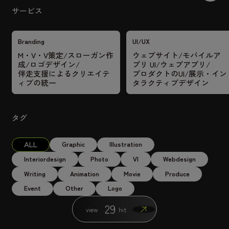
サービス
Animation
Movie
Branding
UI/UX
M・V・V策定/スローガン作
ウェブサイト/モバイルア
成/ロゴデザイン/
プリ UI/ウェブアプリ/
PARCOの訪日外国人向けのムービー。 【コンセプト】
伴走支援によるクリエイテ
プロダクトのUI/展示・イン
ィブの統一
タラクティブデザイン
ME and OODORY- my parco – わたしと大通 わたしのパ
ルコ カルチャーの発信地である 札幌 PARCO。 世の中
変化はあるけれど、 大通のど真ん中に 47 年。 大…
タグ
ALL
Graphic
Illustration
Interiordesign
Photo
VI
Webdesign
Writing
Animation
Movie
Produce
Event
Other
Logo
29
view
hit