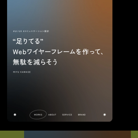
山本 慎二
2026.03.24
今更ながらCSSコンテナクエリー入門 — @container から cqi・
cqw などの単位まで、具体的な使用例とともに解説
#プログラミングTips