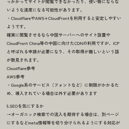
っかかってサイトが閲覧できなかったり、使い物にならな
山本 慎二
2026.05.07
いような速度になる可能性があります。
ブログ記事にありがちな体裁まとめ —コピペで使える便利なCSSジェ
・CloudflareやAWS+CloudFrontを利用すると安定しやすい
ネレーター付き
ようです。
#プログラミングTips
確実に閲覧させるなら中国サーバーへのサイト設置や
CloudFront China等の中国に向けたCDNの利用ですが、ICP
と呼ばれる申請が必要になり、その取得が難しいという話
が散見されます。
Cloudflare参考
AWS参考
・Google系のサービス（フォントなど）に制限がかかるた
め、導入されている場合は外す必要があります
5.SEOを気にするか
→オーガニック検索での流入を期待する場合は、別ページ
にするなどmeta情報等を切り分けられるようにする対応が