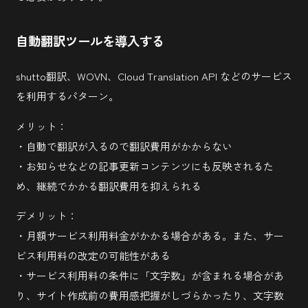
自動翻訳ツールを導入する
shutto翻訳、WOVN、Cloud Translation API などのサービス
を利用するパターン。
高木 桂佑
2026.06.12
メリット：
店舗コンセプトを
「
体験
」
へ。アウター・インナー両面から育む店舗ブ
・自動で翻訳が入るので翻訳費用がかからない
ランディング
・お知らせなどの記事更新コンテンツにも反映されるた
#飲食ブランディング
め、継続でかかる翻訳費用を抑えられる
デメリット：
・月額サービス利用料金がかかる場合がある。また、サー
ビス利用料の改定の可能性がある
・サービス利用料の条件に「文字数」が含まれる場合があ
り、サイト作成前の費用感把握がしづらかったり、文字数