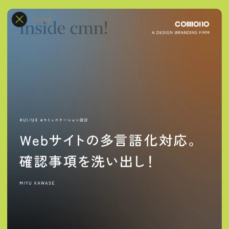
INSIDE CMN!
home
Branding
UI/UX
Content Marketing
ALL
#ALL
#プログラミングTips
#デザインTips
#コミュニケーション設計
#ブランド設計
#飲食ブランディング
#インナーブランディング
#採用ブランディング
#はじめてのブランディング