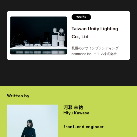
Written by
Recommend
河瀬 未祐
Miyu Kawase
inside
inside
front-end engineer