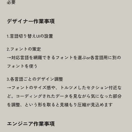
必要
デザイナー作業事項
1.言語切り替えUIの設置
2.フォントの策定
→対応言語を網羅できるフォントを選ぶor各言語用に別の
フォントを使う
3.各言語ごとのデザイン調整
櫻井 七海
2026.04.13
→フォントのサイズ感や、トルツメしたセクション付近な
“北海道らしさ”って、どこにあるんだろう？- 雪から読み解く、パッ
ど。コーディングされたデータを見ながら気になった部分
ケージデザインの共通点 –
を調整、という形を取ると見積もり圧縮が見込めます
#デザインTips
エンジニア作業事項