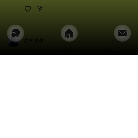
高木 桂佑
2026.03.11
「
M-1グランプリ
」
はなぜ熱狂を生むのか？ ②ファンを巻き込み、コン
テンツの発信量と熱量を増やすマーケティング戦略
#はじめてのブランディング