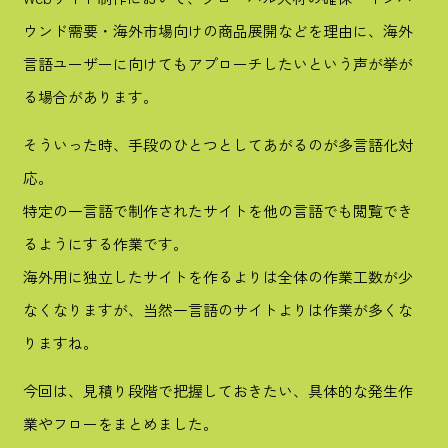
ウンド需要・海外市場向けの商品展開などを理由に、海外
言語ユーザーに向けてもアプローチしたいという声が挙が
る場合があります。
そういった時、手段のひとつとしてあがるのが多言語化対
応。
特定の一言語で制作されたサイトを他の言語でも閲覧でき
るようにする作業です。
海外用に独立したサイトを作るよりは全体の作業工数が少
山本 慎二
2026.06.30
なくなりますが、当然一言語のサイトよりは作業が多くな
りますね。
SVGで手書き文字アニメーションを作る方法
【
2026年版
】
#プログラミングTips
今回は、見積り段階で把握しておきたい、具体的な発生作
業やフローをまとめました。