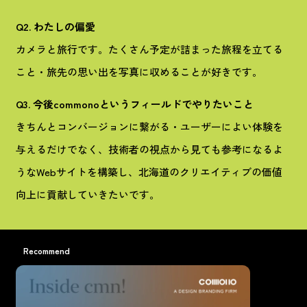
目的から逆算したデザイン 制作プロセス解説（デザインコンセプト
Q2. わたしの偏愛
編）
カメラと旅行です。たくさん予定が詰まった旅程を立てる
#デザインTips
こと・旅先の思い出を写真に収めることが好きです。
Q3. 今後commonoというフィールドでやりたいこと
きちんとコンバージョンに繋がる・ユーザーによい体験を
与えるだけでなく、技術者の視点から見ても参考になるよ
うなWebサイトを構築し、北海道のクリエイティブの価値
向上に貢献していきたいです。
Recommend