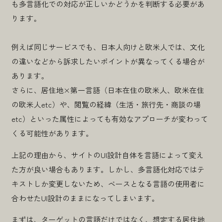
も多言語化での対応が正しいかどうかを判断する必要があ
ります。
例えば同じサービスでも、日本人向けと欧米人では、文化
の違いなどから訴求したいポイントが異なってくる場合が
あります。
さらに、居住地×第一言語（日本在住の欧米人、欧米在住
の欧米人etc）や、閲覧の経緯（生活・旅行先・商談の場
etc）といった属性によっても有効なアプローチが変わって
くる可能性があります。
上記の理由から、サイトのUI設計自体を言語によって変え
た方が良い場合もあります。しかし、多言語化対応ではテ
辻 竜二
2026.06.18
キストしか変更しないため、ベースとなる言語の使用者に
なぜそのUIは伝わらないのか？ ユーザー文脈から考えるヘッダーメニ
合わせたUI設計のままになってしまいます。
ューのUI設計
#デザインTips
まずは、ターゲットの言語だけではなく、想定する居住地