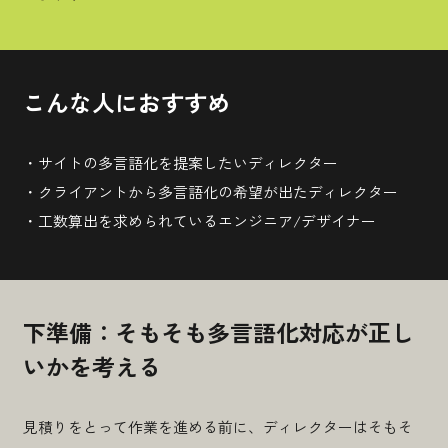
山本 慎二
2026.06.26
こんな人におすすめ
今更ながらView Transition API入門 ライブラリなしでページ遷移アニ
メーションを実現—基本から swup.js との比較まで
・サイトの多言語化を提案したいディレクター
#プログラミングTips
・クライアントから多言語化の希望が出たディレクター
・工数算出を求められているエンジニア/デザイナー
下準備：そもそも多言語化対応が正し
いかを考える
見積りをとって作業を進める前に、ディレクターはそもそ