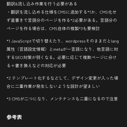
Webサイトの多言語化対応。確認事項を洗い出し！
翻訳&流し込み作業を行う必要がある
#コミュニケーション設計
・翻訳を流し込める仕様をCMSに追加する*1か、CMS化せ
ず直書きで言語分のページを作る*2必要がある。言語分の
ページを作る場合は、CMS自体の複製*3も要検討
*1 JavaScriptで切り替えたり、wordpressそのままだとlang
属性（言語設定情報）とmetaが一言語になり、他言語に対
するSEO対策が弱くなる。必要に応じて複数ページに分け
る＋書き換えなどの対応が必要
*2 テンプレート化するなどして、デザイン変更が入った場
合に二重作業が発生しないような設計が望ましい
*3 CMSが二つになり、メンテナンスも二重になるので注意
参考表