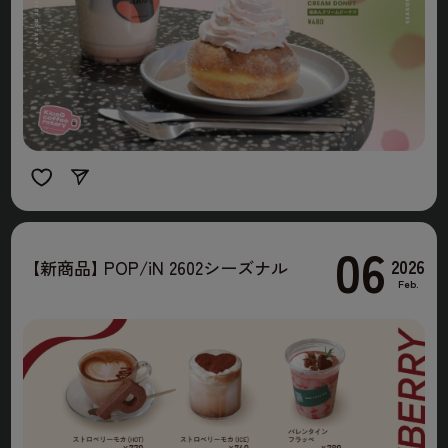
06
2026
【
新商品
】
POP/iN 2602シーズナル
Feb.