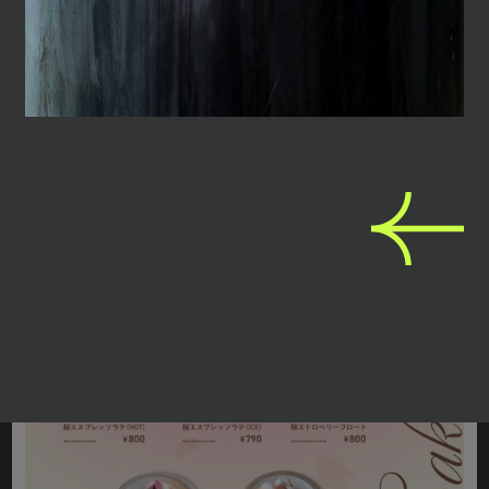
08
2026
【
新商品
】
POP/iN 2604シーズナル
Apr.