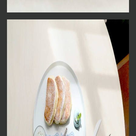
POP/iN
01
2026
【
新商品
】
KiosQ coffee rotary 2606
Jun.
シーズナル