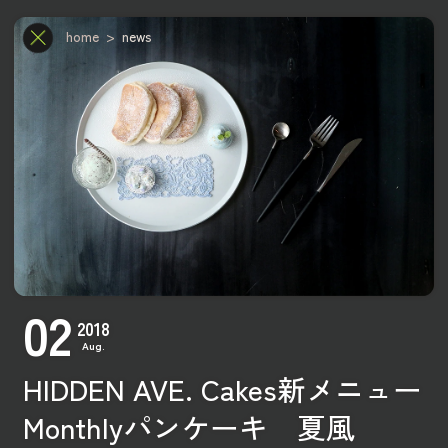
home
news
02
2018
01
Aug.
2026
【
新商品
】
POP/iN 2607シーズナル
Jul.
HIDDEN AVE. Cakes新メニュー
Monthlyパンケーキ 夏風