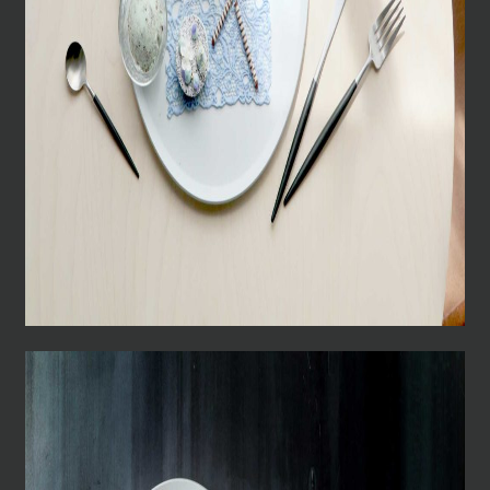
KiosQ coffee rotary
08
2026
【
新商品
】
POP/iN 2605シーズナル
May.