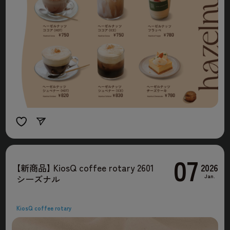
07
2026
【
新商品
】
KiosQ coffee rotary 2601
Jan.
シーズナル
KiosQ coffee rotary