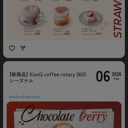
06
2026
【
新商品
】
KiosQ coffee rotary 2602
Feb.
シーズナル
KiosQ coffee rotary