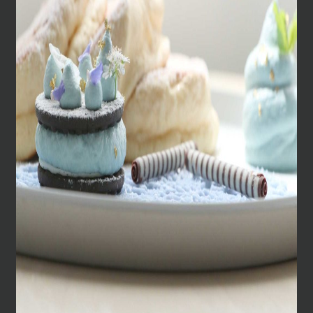
WORKS
ABOUT
SERVICE
BRAND
INSIDE C
01
2026
【
新商品
】
POP/iN 2606シーズナル
Jun.