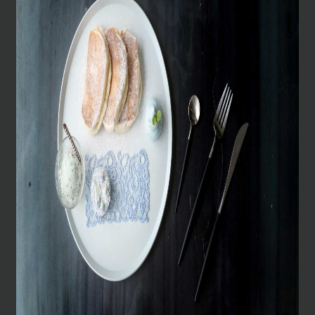
08
2026
【
新商品
】
KiosQ coffee rotary 2605
May.
シーズナル